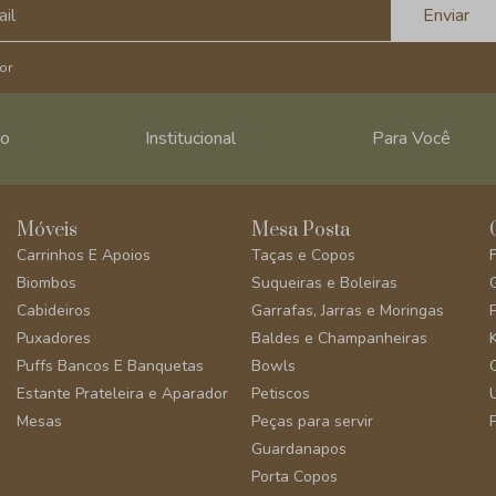
Enviar
or
ro
Institucional
Para Você
Móveis
Mesa Posta
Carrinhos E Apoios
Taças e Copos
Biombos
Suqueiras e Boleiras
Cabideiros
Garrafas, Jarras e Moringas
Puxadores
Baldes e Champanheiras
Puffs Bancos E Banquetas
Bowls
Estante Prateleira e Aparador
Petiscos
Mesas
Peças para servir
Guardanapos
Porta Copos