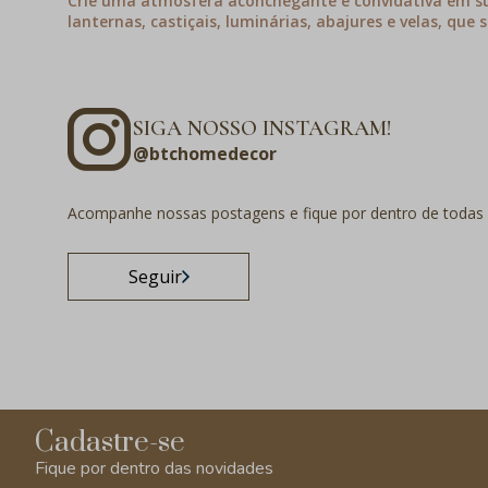
Crie uma atmosfera aconchegante e convidativa em su
lanternas, castiçais, luminárias, abajures e velas, que
SIGA NOSSO INSTAGRAM!
@btchomedecor
Acompanhe nossas postagens e fique por dentro de todas
Seguir
Cadastre-se
Fique por dentro das novidades