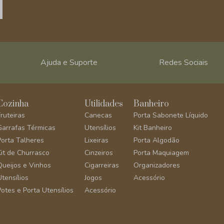
Ajuda e Suporte
Redes Sociais
Cozinha
Utilidades
Banheiro
Fruteiras
Canecas
Porta Sabonete Líquido
Garrafas Térmicas
Utensílios
Kit Banheiro
Porta Talheres
Lixeiras
Porta Algodão
Kit de Churrasco
Cinzeiros
Porta Maquiagem
Queijos e Vinhos
Cigarreiras
Organizadores
Utensílios
Jogos
Acessório
Potes e Porta Utensílios
Acessório