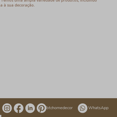
! Temos uma ampla variedade de produtos, incluindo
ia à sua decoração.
/btchomedecor
WhatsApp