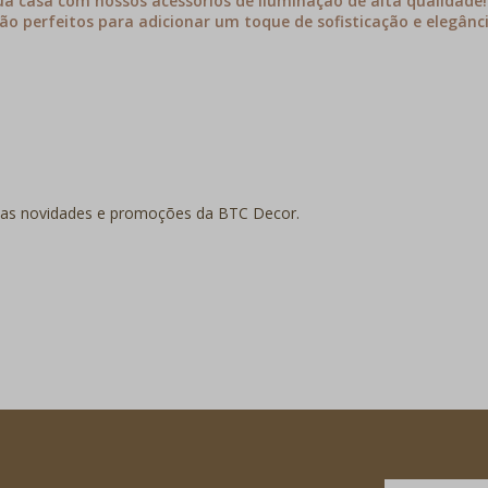
a casa com nossos acessórios de iluminação de alta qualidade
 são perfeitos para adicionar um toque de sofisticação e elegânc
 as novidades e promoções da BTC Decor.