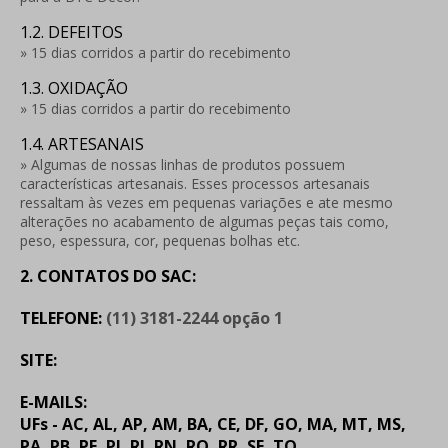
1.2. DEFEITOS
» 15 dias corridos a partir do recebimento
1.3. OXIDAÇÃO
» 15 dias corridos a partir do recebimento
1.4. ARTESANAIS
» Algumas de nossas linhas de produtos possuem
características artesanais. Esses processos artesanais
ressaltam às vezes em pequenas variações e ate mesmo
alterações no acabamento de algumas peças tais como,
peso, espessura, cor, pequenas bolhas etc.
2. CONTATOS DO SAC:
TELEFONE:
(11) 3181-2244 opção 1
SITE:
E-MAILS:
UFs - AC, AL, AP, AM, BA, CE, DF, GO, MA, MT, MS,
PA, PB, PE, PI, RJ, RN, RO, RR, SE, TO