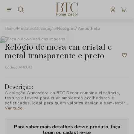
Produtos
Decoração
Relógios/ Ampulheta
Faça o download das imagens
relógio de mesa em cristal e
metal transparente e preto
Código:
AH0643
Descrição:
A coleção Atmosfera da BTC Decor combina elegância,
textura e leveza para criar ambientes acolhedores e
sofisticados. Ideal para quem valoriza design e bem-estar,
cada peça foi pensada para transformar seu espaço com
Ver tudo...
estilo e personalidade, revelando uma nova forma de viver
a decoração.
Para saber mais detalhes desse produto, faça
login ou cadastre-se