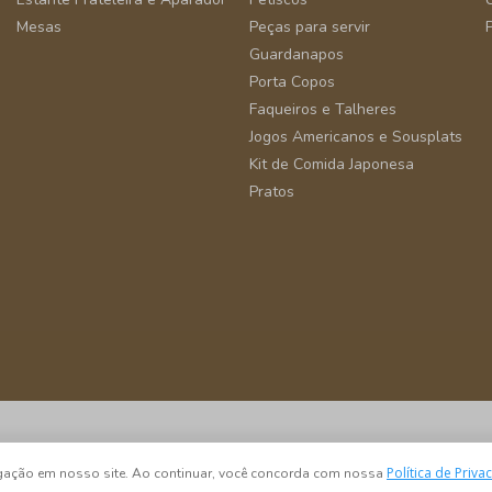
Mesas
Peças para servir
Guardanapos
Porta Copos
Faqueiros e Talheres
Jogos Americanos e Sousplats
Kit de Comida Japonesa
Pratos
São Paulo - SP - CEP 04582-000
Política de Priva
vegação em nosso site. Ao continuar, você concorda com nossa