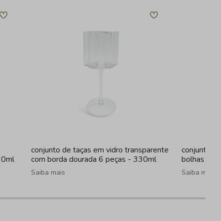
conjunto de taças em vidro transparente
conjunto de
20ml
com borda dourada 6 peças - 330ml
bolhas tra
Saiba mais
Saiba mais