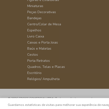
Miniaturas
Peças Decorativas
Bandejas
Centro/Colar de Mesa
Espelhos
Livro Caixa
Caixas e Porta Joias
Baús e Maletas
Cestos
Porta Retratos
Quadros, Telas e Placas
Escritório
Relógios/ Ampulheta
© 2026 CROSS COMERCIAL LTDA. Todos os direitos reservados.
CNPJ: 39.816.199/0001-66 - Rua Álvaro Rodrigues, 405 - Vila Cordeiro - 
Guardamos estatísticas de visitas para melhorar sua experiência de na