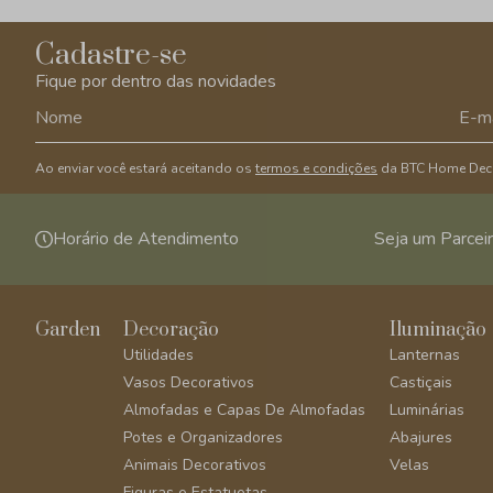
Cadastre-se
Fique por dentro das novidades
Ao enviar você estará aceitando os
termos e condições
da BTC Home Dec
Horário de Atendimento
Seja um Parcei
Garden
Decoração
Iluminação
Utilidades
Lanternas
Vasos Decorativos
Castiçais
Almofadas e Capas De Almofadas
Luminárias
Potes e Organizadores
Abajures
Animais Decorativos
Velas
Figuras e Estatuetas