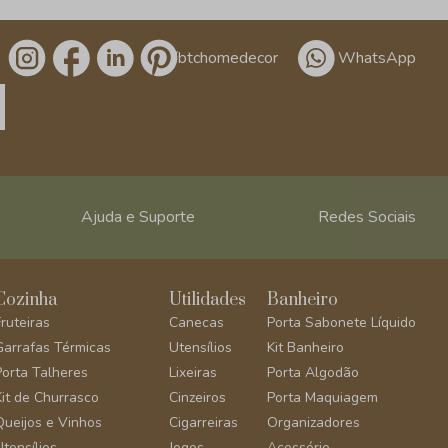
/btchomedecor
WhatsApp
Ajuda e Suporte
Redes Sociais
Cozinha
Utilidades
Banheiro
Fruteiras
Canecas
Porta Sabonete Líquido
Garrafas Térmicas
Utensílios
Kit Banheiro
Porta Talheres
Lixeiras
Porta Algodão
Kit de Churrasco
Cinzeiros
Porta Maquiagem
Queijos e Vinhos
Cigarreiras
Organizadores
Utensílios
Jogos
Acessório