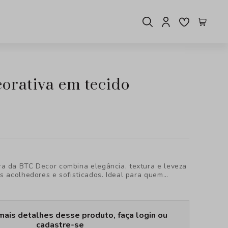
a da BTC Decor combina elegância, textura e leveza
s acolhedores e sofisticados. Ideal para quem
bem-estar, cada peça foi pensada para transformar
ilo e personalidade, revelando uma nova forma de
mais detalhes desse produto, faça login ou
cadastre-se