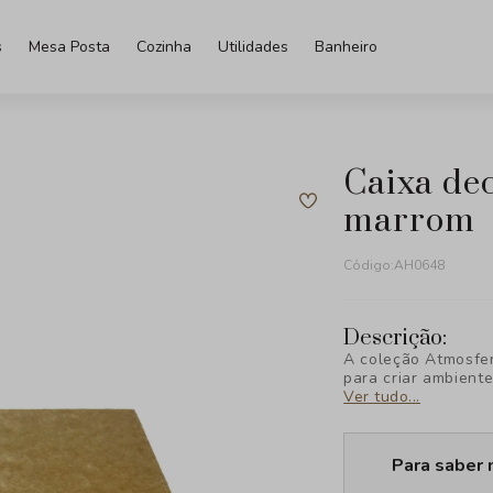
s
Mesa Posta
Cozinha
Utilidades
Banheiro
caixa decorativa em tecido
marrom
Código:
AH0648
Descrição:
A coleção Atmosfer
para criar ambiente
valoriza design e 
Ver tudo...
seu espaço com est
viver a decoração.
Para saber 