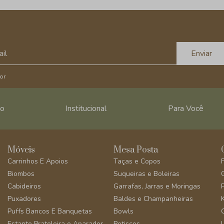
Enviar
or
ro
Institucional
Para Você
Móveis
Mesa Posta
Carrinhos E Apoios
Taças e Copos
Biombos
Suqueiras e Boleiras
Cabideiros
Garrafas, Jarras e Moringas
Puxadores
Baldes e Champanheiras
Puffs Bancos E Banquetas
Bowls
Estante Prateleira e Aparador
Petiscos