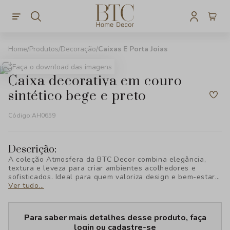
Produtos
Decoração
Caixas E Porta Joias
Faça o download das imagens
caixa decorativa em couro
sintético bege e preto
Código:
AH0659
Descrição:
A coleção Atmosfera da BTC Decor combina elegância,
textura e leveza para criar ambientes acolhedores e
sofisticados. Ideal para quem valoriza design e bem-estar,
cada peça foi pensada para transformar seu espaço com
Ver tudo...
estilo e personalidade, revelando uma nova forma de viver
a decoração.
Para saber mais detalhes desse produto, faça
login ou cadastre-se