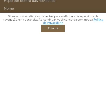
Fique por dentro das novidades
Guardamos estatísticas de visitas para melhorar sua experiência de
Política
navegação em nosso site. Ao continuar, você concorda com nossa
de Privacidade
Entendi
Enviar
Ao enviar você estará aceitando os
termos e condições
da BTC Home
Decor
/btchomedecor
WhatsApp
Horário de Atendimento
Seja um Parceiro