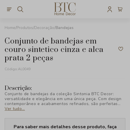
Produtos
Decoração
Bandejas
conjunto de bandejas em
couro sintetico cinza e alca
prata 2 peças
Código:
AL0049
Descrição:
Conjunto de bandejas da coleção Sintonia BTC Decor:
versatilidade e elegância em uma única peça. Com design
contemporâneo e acabamentos refinados, são perfeitas
para compor ambientes sofisticados e funcionais.
Ver tudo...
Para saber mais detalhes desse produto, faça