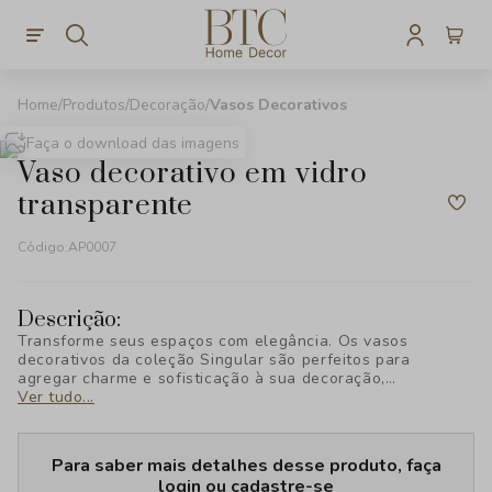
Produtos
Decoração
Vasos Decorativos
Faça o download das imagens
vaso decorativo em vidro
transparente
Código:
AP0007
Descrição:
Transforme seus espaços com elegância. Os vasos
decorativos da coleção Singular são perfeitos para
agregar charme e sofisticação à sua decoração,
destacando qualquer ambiente com estilo único. Descubra
Ver tudo...
a exclusividade da BTC Decor!
Para saber mais detalhes desse produto, faça
login ou cadastre-se