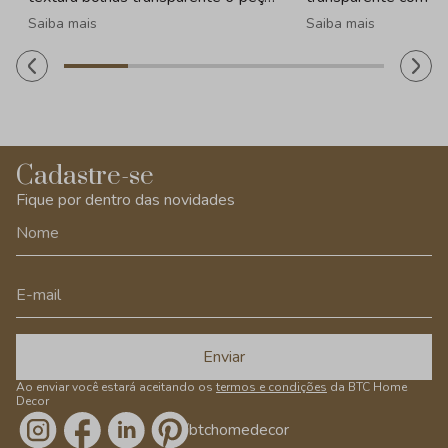
- 260ml
peças - 330ml
Saiba mais
Saiba mais
Cadastre-se
Fique por dentro das novidades
Enviar
Ao enviar você estará aceitando os
termos e condições
da BTC Home
Decor
/btchomedecor