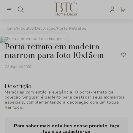
Produtos
Decoração
Porta Retratos
Faça o download das imagens
porta retrato em madeira
marrom para foto 10x15cm
Código:
AX2062
Descrição:
Memórias com estilo e elegância. O porta-retrato da
coleção Singular é perfeito para destacar seus momentos
especiais, complementando a decoração com um toque
sofisticado. Descubra o charme exclusivo da BTC Decor!
Ver tudo...
Para saber mais detalhes desse produto, faça
login ou cadastre-se