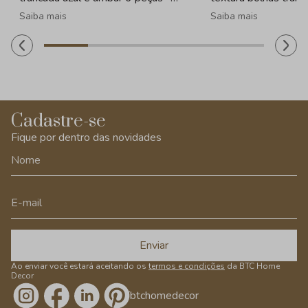
320ml
- 260ml
Saiba mais
Saiba mais
Cadastre-se
Fique por dentro das novidades
Enviar
Ao enviar você estará aceitando os
termos e condições
da BTC Home
Decor
/btchomedecor