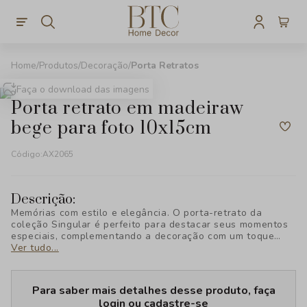
Produtos
Decoração
Porta Retratos
Faça o download das imagens
porta retrato em madeiraw
bege para foto 10x15cm
Código:
AX2065
Descrição:
Memórias com estilo e elegância. O porta-retrato da
coleção Singular é perfeito para destacar seus momentos
especiais, complementando a decoração com um toque
sofisticado. Descubra o charme exclusivo da BTC Decor!
Ver tudo...
Para saber mais detalhes desse produto, faça
login ou cadastre-se