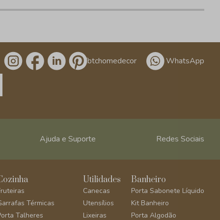
/btchomedecor
WhatsApp
Ajuda e Suporte
Redes Sociais
Cozinha
Utilidades
Banheiro
Fruteiras
Canecas
Porta Sabonete Líquido
Garrafas Térmicas
Utensílios
Kit Banheiro
Porta Talheres
Lixeiras
Porta Algodão