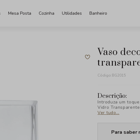
s
Mesa Posta
Cozinha
Utilidades
Banheiro
vaso decorativo em vidro
transpar
Código:
BG2015
Descrição:
Introduza um toque
Vidro Transparente
simplicidade do de
Ver tudo...
transparente, cria
qualquer ambiente.
Para saber 