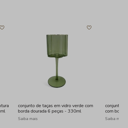
xtura
conjunto de taças em vidro verde com
conjunto de
0ml
borda dourada 6 peças - 330ml
com borda 
Saiba mais
Saiba mais