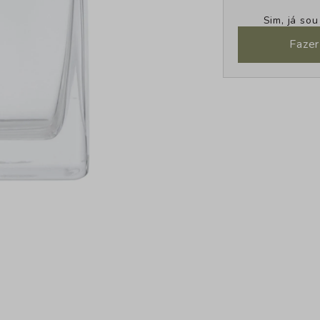
Sim, já so
Fazer