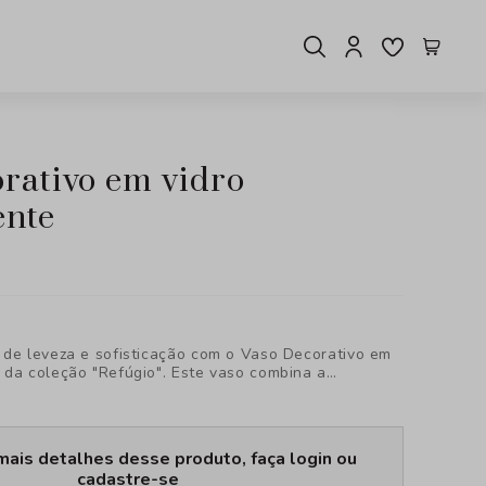
ente
 de leveza e sofisticação com o Vaso Decorativo em
 da coleção "Refúgio". Este vaso combina a
sign contemporâneo com a beleza atemporal do vidro
ndo um elemento decorativo que se destaca em
mais detalhes desse produto, faça login ou
cadastre-se