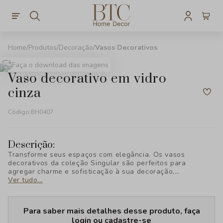
Produtos
Decoração
Vasos Decorativos
Faça o download das imagens
vaso decorativo em vidro
cinza
Código:
BH0407
Descrição:
Transforme seus espaços com elegância. Os vasos
decorativos da coleção Singular são perfeitos para
agregar charme e sofisticação à sua decoração,
destacando qualquer ambiente com estilo único. Descubra
Ver tudo...
a exclusividade da BTC Decor!
Para saber mais detalhes desse produto, faça
login ou cadastre-se