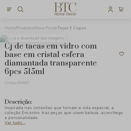
Produtos
Mesa Posta
Taças E Copos
Faça o download das imagens
cj de tacas em vidro com
base em cristal esfera
diamantada transparente
6pcs 515ml
Código:
BJ0057
Descrição:
Inspirada nas conexões que tornam a vida especial, a
coleção Encontro traz peças que unem beleza, aconchego
e personalidade.
Ver tudo...