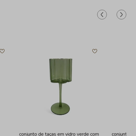
conjunto de taças em vidro verde com
conjunto de