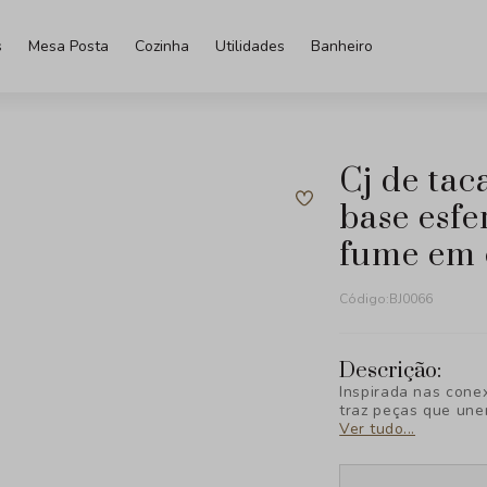
s
Mesa Posta
Cozinha
Utilidades
Banheiro
cj de tacas em vidro verde com
base esf
fume em 
Código:
BJ0066
Descrição:
Inspirada nas cone
traz peças que une
Ver tudo...