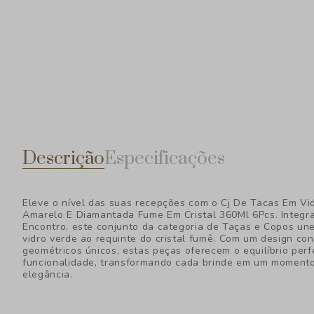
Descrição
Especificações
Eleve o nível das suas recepções com o Cj De Tacas Em V
Amarelo E Diamantada Fume Em Cristal 360Ml 6Pcs. Integra
Encontro, este conjunto da categoria de Taças e Copos une
vidro verde ao requinte do cristal fumê. Com um design c
geométricos únicos, estas peças oferecem o equilíbrio perfe
funcionalidade, transformando cada brinde em um momento
elegância.