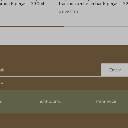
urada 6 peças - 330ml
trancada azul e âmbar 6 peças - 3
Saiba mais
Enviar
or
ro
Institucional
Para Você