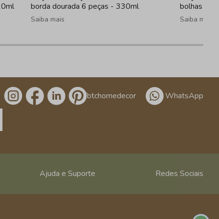
20ml
borda dourada 6 peças - 330ml
bolhas tra
Saiba mais
Saiba mais
/btchomedecor
WhatsApp
Ajuda e Suporte
Redes Sociais