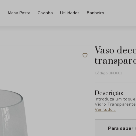
s
Mesa Posta
Cozinha
Utilidades
Banheiro
vaso decorativo em vidro
transpar
Código:
BN3001
Descrição:
Introduza um toque
Vidro Transparente
simplicidade do de
Ver tudo...
transparente, cria
qualquer ambiente.
Para saber 