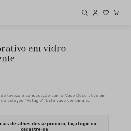
ente
 de leveza e sofisticação com o Vaso Decorativo em
 da coleção "Refúgio". Este vaso combina a
sign contemporâneo com a beleza atemporal do vidro
ndo um elemento decorativo que se destaca em
mais detalhes desse produto, faça login ou
cadastre-se