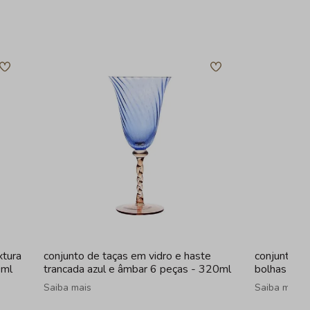
xtura
conjunto de taças em vidro e haste
conjunto de
0ml
trancada azul e âmbar 6 peças - 320ml
bolhas fum
Saiba mais
Saiba mais