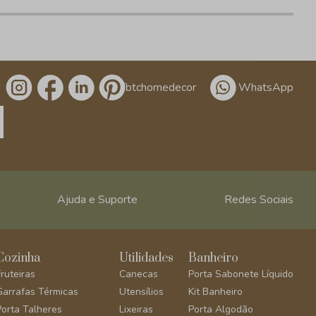
/btchomedecor
WhatsApp
Ajuda e Suporte
Redes Sociais
Cozinha
Utilidades
Banheiro
Fruteiras
Canecas
Porta Sabonete Líquido
Garrafas Térmicas
Utensílios
Kit Banheiro
Porta Talheres
Lixeiras
Porta Algodão