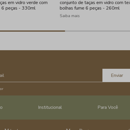
aças em vidro verde com
conjunto de taças em vidro com te
a 6 peças - 330ml
bolhas fume 6 peças - 260ml
Saiba mais
Enviar
or
ro
Institucional
Para Você