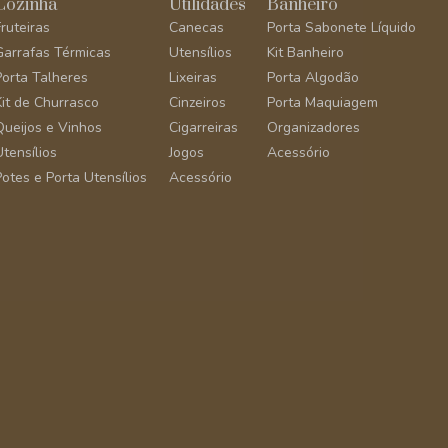
Cozinha
Utilidades
Banheiro
Fruteiras
Canecas
Porta Sabonete Líquido
Garrafas Térmicas
Utensílios
Kit Banheiro
Porta Talheres
Lixeiras
Porta Algodão
Kit de Churrasco
Cinzeiros
Porta Maquiagem
Queijos e Vinhos
Cigarreiras
Organizadores
Utensílios
Jogos
Acessório
Potes e Porta Utensílios
Acessório