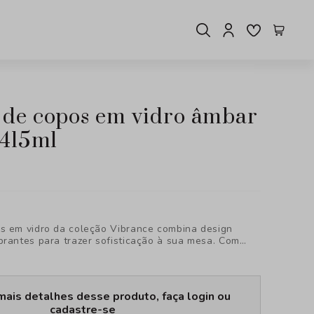
 415ml
s em vidro da coleção Vibrance combina design
brantes para trazer sofisticação à sua mesa. Com
o e estilo contemporâneo, esses copos são ideais
eceber com elegância e personalidade.
mais detalhes desse produto, faça login ou
cadastre-se