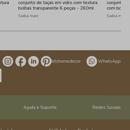
xtura
conjunto de taças em vidro com textura
conjunto de
bolhas transparente 6 peças - 260ml
com borda 
Saiba mais
Saiba mais
/btchomedecor
WhatsApp
Ajuda e Suporte
Redes Sociais