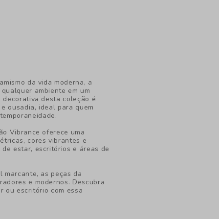
inamismo da vida moderna, a
r qualquer ambiente em um
a decorativa desta coleção é
 e ousadia, ideal para quem
ntemporaneidade.
ção Vibrance oferece uma
tricas, cores vibrantes e
de estar, escritórios e áreas de
al marcante, as peças da
iradores e modernos. Descubra
r ou escritório com essa