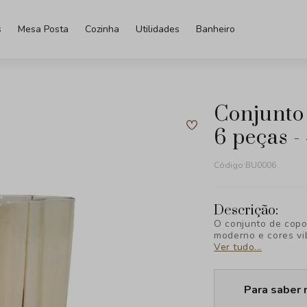
s
Mesa Posta
Cozinha
Utilidades
Banheiro
conjunto de copos em vidro âmbar
6 peças -
Código:
BU0006
Descrição:
O conjunto de copo
moderno e cores vi
acabamento refinad
Ver tudo...
para quem deseja r
Para saber 