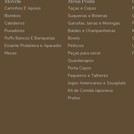
Móveis
Mesa Posta
Carrinhos E Apoios
Taças e Copos
Biombos
Suqueiras e Boleiras
Cabideiros
Garrafas, Jarras e Moringas
Puxadores
Baldes e Champanheiras
Puffs Bancos E Banquetas
Bowls
Estante Prateleira e Aparador
Petiscos
Mesas
Peças para servir
Guardanapos
Porta Copos
Faqueiros e Talheres
Jogos Americanos e Sousplats
Kit de Comida Japonesa
Pratos