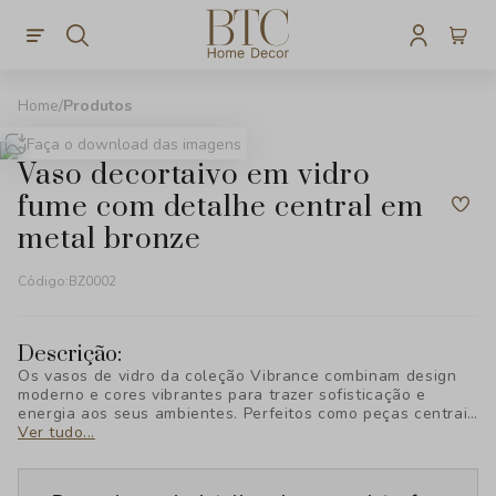
Produtos
Faça o download das imagens
vaso decortaivo em vidro
fume com detalhe central em
metal bronze
Código:
BZ0002
Descrição:
Os vasos de vidro da coleção Vibrance combinam design
moderno e cores vibrantes para trazer sofisticação e
energia aos seus ambientes. Perfeitos como peças centrais
ou acessórios decorativos, esses vasos destacam-se pelo
Ver tudo...
acabamento impecável e estilo contemporâneo,
adicionando um toque de elegância e personalidade a
qualquer espaço.