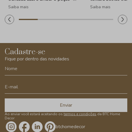
320ml
- 260ml
Saiba mais
Saiba mais
Cadastre-se
Fique por dentro das novidades
Enviar
Ao enviar você estará aceitando os
termos e condições
da BTC Home
Decor
/btchomedecor