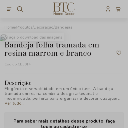
Produtos
Decoração
Bandejas
Faça o download das imagens
bandeja folha tramada em
resina marrom e branco
Código:
CD3014
Descrição:
Elegância e versatilidade em um único item. A bandeja
tramada em resina combina design artesanal e
modernidade, perfeita para organizar e decorar qualquer
ambiente com sofisticação. Descubra o charme da coleção
Ver tudo...
Singular e transforme sua decoração!
Para saber mais detalhes desse produto, faça
login ou cadastre-se