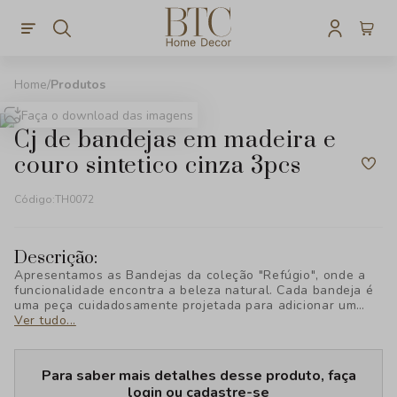
Produtos
Faça o download das imagens
cj de bandejas em madeira e
couro sintetico cinza 3pcs
Código:
TH0072
Descrição:
Apresentamos as Bandejas da coleção "Refúgio", onde a
funcionalidade encontra a beleza natural. Cada bandeja é
uma peça cuidadosamente projetada para adicionar um
toque de sofisticação e praticidade ao seu espaço.
Ver tudo...
Para saber mais detalhes desse produto, faça
login ou cadastre-se