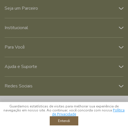
Seja um Parceiro
Institucional
Para Você
Ajuda e Suporte
Redes Sociais
© 2026 CROSS COMERCIAL LTDA. Todos os direitos reservados.
Guardamos estatísticas de visitas para melhorar sua experiência de
CNPJ: 39.816.199/0001-66 - Rua Álvaro Rodrigues, 405 - Vila Cordeiro -
Política
navegação em nosso site. Ao continuar, você concorda com nossa
São Paulo - SP - CEP 04582-000
de Privacidade
Entendi