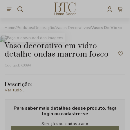
Produtos
Decoração
Vasos Decorativos
Vasos De Vidro
Faça o download das imagens
vaso decorativo em vidro
detalhe ondas marrom fosco
Código:
DK0094
Descrição:
Ver tudo...
Para saber mais detalhes desse produto, faça
login ou cadastre-se
Sim, já sou cadastrado