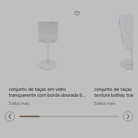
conjunto de taças em vidro
conjunto de taças e
transparente com borda dourada 6
textura bolhas tran
peças - 330ml
- 260ml
Saiba mais
Saiba mais