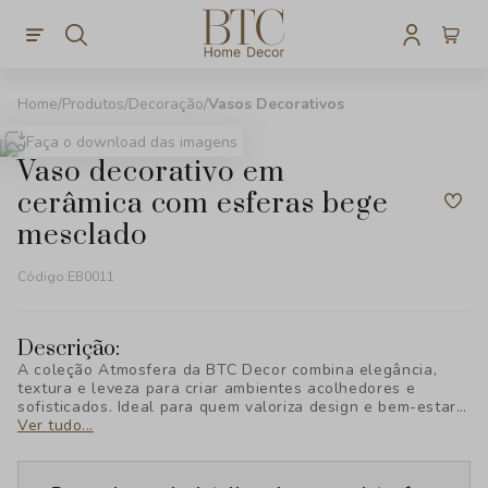
Produtos
Decoração
Vasos Decorativos
Faça o download das imagens
vaso decorativo em
cerâmica com esferas bege
mesclado
Código:
EB0011
Descrição:
A coleção Atmosfera da BTC Decor combina elegância,
textura e leveza para criar ambientes acolhedores e
sofisticados. Ideal para quem valoriza design e bem-estar,
cada peça foi pensada para transformar seu espaço com
Ver tudo...
estilo e personalidade, revelando uma nova forma de viver
a decoração.