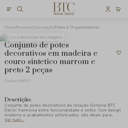
Produtos
Decoração
Potes E Organizadores
Faça o download das imagens
conjunto de potes
decorativos em madeira e
couro sintetico marrom e
preto 2 peças
Código:
FM0327
Descrição:
Conjunto de potes decorativos da coleção Sintonia BTC
Decor: harmonia entre funcionalidade e estilo. Com design
moderno e acabamentos sofisticados, são ideais para
complementar a decoração com charme e praticidade.
Ver tudo...