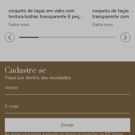
conjunto de taças em vidro com
conjunto de taças e
textura bolhas transparente 6 peças
transparente com b
- 260ml
peças - 330ml
Saiba mais
Saiba mais
Cadastre-se
Fique por dentro das novidades
Enviar
Ao enviar você estará aceitando os
termos e condições
da BTC Home