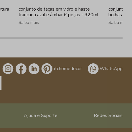
xtura
conjunto de taças em vidro e haste
conjunto de
trancada azul e âmbar 6 peças - 320ml
bolhas tra
Saiba mais
Saiba mais
/btchomedecor
WhatsApp
Ajuda e Suporte
Redes Sociais