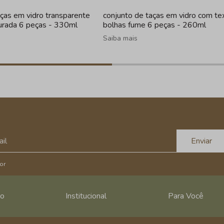
aças em vidro transparente
conjunto de taças em vidro com te
urada 6 peças - 330ml
bolhas fume 6 peças - 260ml
Saiba mais
Enviar
or
ro
Institucional
Para Você