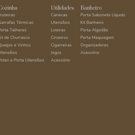
Cozinha
Utilidades
Banheiro
Fruteiras
Canecas
Porta Sabonete Líquido
Garrafas Térmicas
Utensílios
Kit Banheiro
Porta Talheres
Lixeiras
Porta Algodão
Kit de Churrasco
Cinzeiros
Porta Maquiagem
Queijos e Vinhos
Cigarreiras
Organizadores
Utensílios
Jogos
Acessório
Potes e Porta Utensílios
Acessório