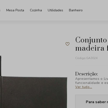
s
Mesa Posta
Cozinha
Utilidades
Banheiro
conjunto de caixas livro de
madeira f
Código:
GA3024
Descrição:
Apresentamos o Liv
funcionalidade e e
organizar e armaze
Ver tudo...
Para saber 