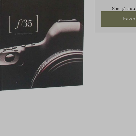
Sim, já so
Fazer