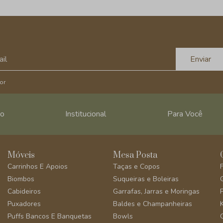
Enviar
or
ro
Institucional
Para Você
Móveis
Mesa Posta
Carrinhos E Apoios
Taças e Copos
Biombos
Suqueiras e Boleiras
Cabideiros
Garrafas, Jarras e Moringas
Puxadores
Baldes e Champanheiras
Puffs Bancos E Banquetas
Bowls