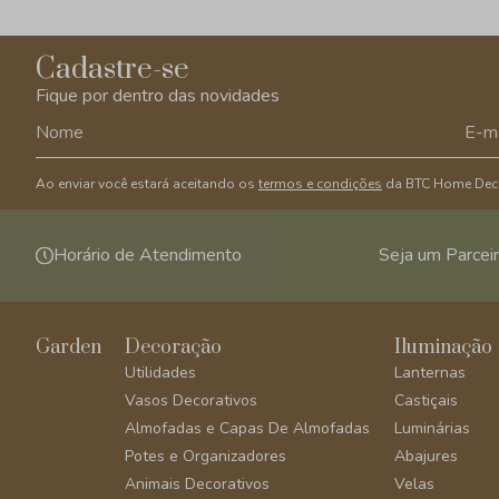
Cadastre-se
Fique por dentro das novidades
Ao enviar você estará aceitando os
termos e condições
da BTC Home Dec
Horário de Atendimento
Seja um Parcei
Garden
Decoração
Iluminação
Utilidades
Lanternas
Vasos Decorativos
Castiçais
Almofadas e Capas De Almofadas
Luminárias
Potes e Organizadores
Abajures
Animais Decorativos
Velas