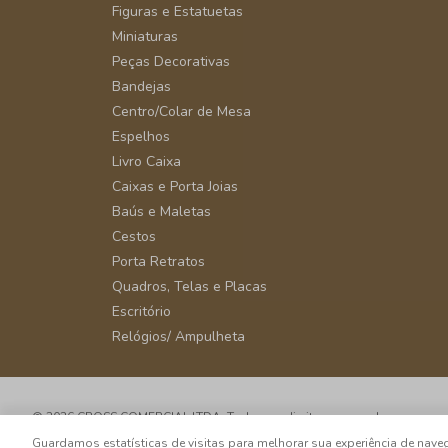
Figuras e Estatuetas
Miniaturas
Peças Decorativas
Bandejas
Centro/Colar de Mesa
Espelhos
Livro Caixa
Caixas e Porta Joias
Baús e Maletas
Cestos
Porta Retratos
Quadros, Telas e Placas
Escritório
Relógios/ Ampulheta
© 2026 CROSS COMERCIAL LTDA. Todos os direitos reservados.
CNPJ: 39.816.199/0001-66 - Rua Álvaro Rodrigues, 405 - Vila Cordeiro - 
Guardamos estatísticas de visitas para melhorar sua experiência de na