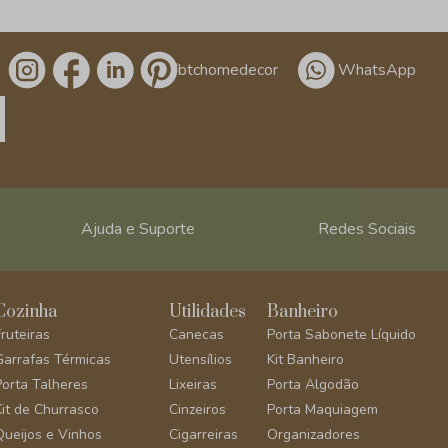
/btchomedecor
WhatsApp
Ajuda e Suporte
Redes Sociais
Cozinha
Utilidades
Banheiro
Fruteiras
Canecas
Porta Sabonete Líquido
Garrafas Térmicas
Utensílios
Kit Banheiro
Porta Talheres
Lixeiras
Porta Algodão
Kit de Churrasco
Cinzeiros
Porta Maquiagem
Queijos e Vinhos
Cigarreiras
Organizadores