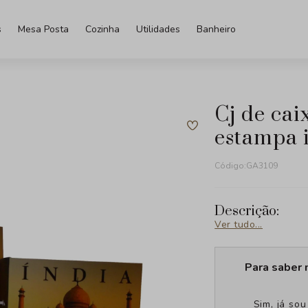
s
Mesa Posta
Cozinha
Utilidades
Banheiro
cj de caixas livro em madeira
estampa 
Código:
GA3109
Descrição:
Ver tudo...
Para saber 
Sim, já so