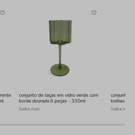
arente
conjunto de taças em vidro verde com
conjunto de
ml
borda dourada 6 peças - 330ml
bolhas fum
Saiba mais
Saiba mais