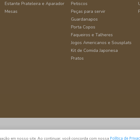
Estante Prateleira e Aparador
Petiscos
Mesas
Peças para servir
Guardanapos
Porta Copos
Faqueiros e Talheres
Jogos Americanos e Sousplats
Kit de Comida Japonesa
Pratos
São Paulo - SP - CEP 04582-000
Política de Priva
vegação em nosso site. Ao continuar, você concorda com nossa