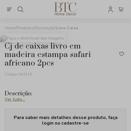
Produtos
Decoração
Livro Caixa
Faça o download das imagens
cj de caixas livro em
madeira estampa safari
africano 2pcs
Código:
GA3119
Descrição:
Ver tudo...
Para saber mais detalhes desse produto, faça
login ou cadastre-se