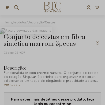
Produtos
Decoração
Cestos
Faça o download das imagens
conjunto de cestas em fibra
sintetica marrom 3pecas
Código:
GB4007
Descrição:
Funcionalidade com charme natural. O conjunto de cestas
da coleção Singular é perfeito para organizar e decorar,
adicionando um toque de elegância e praticidade ao seu
ambiente. Descubra a beleza única da BTC Decor!
Ver tudo...
Para saber mais detalhes desse produto, faça
login ou cadastre-se