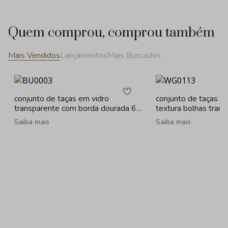
Quem comprou, comprou também
Mais Vendidos
Lançamentos
Mais Buscados
conjunto de taças em vidro
conjunto de taças e
transparente com borda dourada 6
textura bolhas tran
peças - 330ml
- 260ml
Saiba mais
Saiba mais