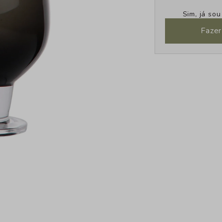
Sim, já so
Fazer