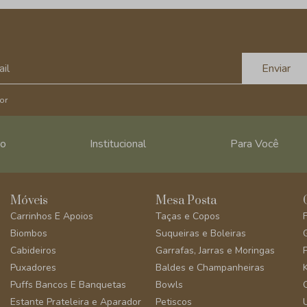
Enviar
or
ro
Institucional
Para Você
Móveis
Mesa Posta
Carrinhos E Apoios
Taças e Copos
Biombos
Suqueiras e Boleiras
Cabideiros
Garrafas, Jarras e Moringas
Puxadores
Baldes e Champanheiras
Puffs Bancos E Banquetas
Bowls
Estante Prateleira e Aparador
Petiscos