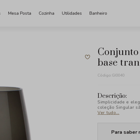
s
Mesa Posta
Cozinha
Utilidades
Banheiro
conjunto de copos em vidro fume e
base tra
Código:
GI0040
Descrição:
Simplicidade e ele
coleção Singular s
e sofisticação, ide
Ver tudo...
exclusivo da BTC D
Para saber 