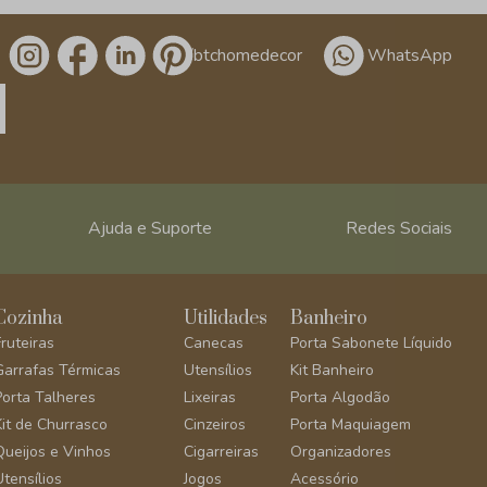
/btchomedecor
WhatsApp
Ajuda e Suporte
Redes Sociais
Cozinha
Utilidades
Banheiro
Fruteiras
Canecas
Porta Sabonete Líquido
Garrafas Térmicas
Utensílios
Kit Banheiro
Porta Talheres
Lixeiras
Porta Algodão
Kit de Churrasco
Cinzeiros
Porta Maquiagem
Queijos e Vinhos
Cigarreiras
Organizadores
Utensílios
Jogos
Acessório