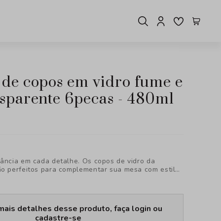
nsparente 6pecas - 480ml
gância em cada detalhe. Os copos de vidro da
ão perfeitos para complementar sua mesa com estilo
ais para todas as ocasiões. Descubra o charme
ecor!
mais detalhes desse produto, faça login ou
cadastre-se