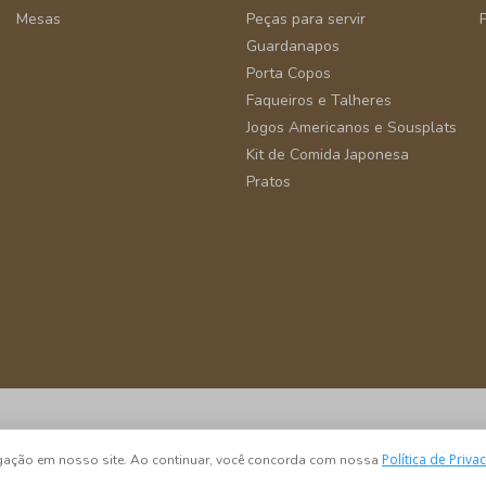
Mesas
Peças para servir
Guardanapos
Porta Copos
Faqueiros e Talheres
Jogos Americanos e Sousplats
Kit de Comida Japonesa
Pratos
São Paulo - SP - CEP 04582-000
Política de Priva
vegação em nosso site. Ao continuar, você concorda com nossa