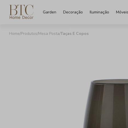
Garden
Decoração
Iluminação
Móvei
Produtos
Mesa Posta
Taças E Copos