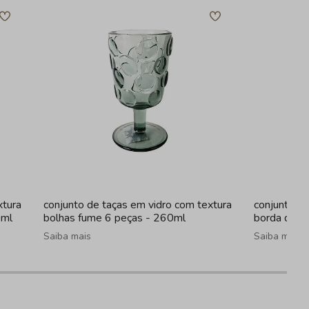
xtura
conjunto de taças em vidro com textura
conjunto d
0ml
bolhas fume 6 peças - 260ml
borda dour
Saiba mais
Saiba mais