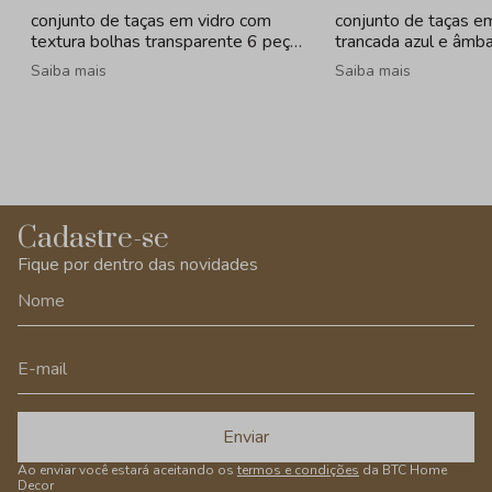
conjunto de taças em vidro com
conjunto de taças em
textura bolhas transparente 6 peças
trancada azul e âmba
- 260ml
320ml
Saiba mais
Saiba mais
Cadastre-se
Fique por dentro das novidades
Enviar
Ao enviar você estará aceitando os
termos e condições
da BTC Home
Decor