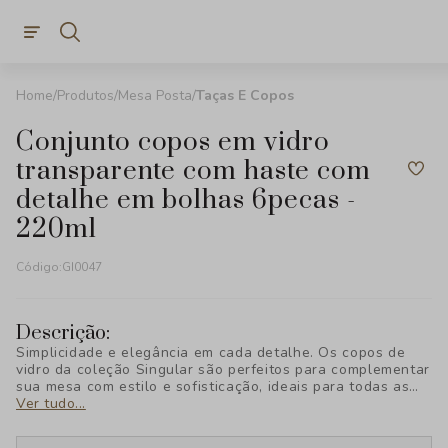
Produtos
Mesa Posta
Taças E Copos
conjunto copos em vidro
transparente com haste com
detalhe em bolhas 6pecas -
220ml
Código:
GI0047
Descrição:
Simplicidade e elegância em cada detalhe. Os copos de
vidro da coleção Singular são perfeitos para complementar
sua mesa com estilo e sofisticação, ideais para todas as
ocasiões. Descubra o charme exclusivo da BTC Decor!
Ver tudo...