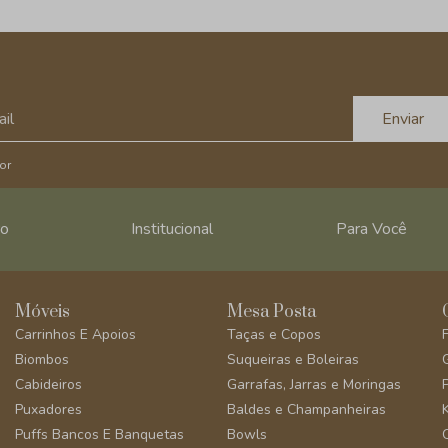
Enviar
or
ro
Institucional
Para Você
Móveis
Mesa Posta
Carrinhos E Apoios
Taças e Copos
Biombos
Suqueiras e Boleiras
Cabideiros
Garrafas, Jarras e Moringas
Puxadores
Baldes e Champanheiras
Puffs Bancos E Banquetas
Bowls