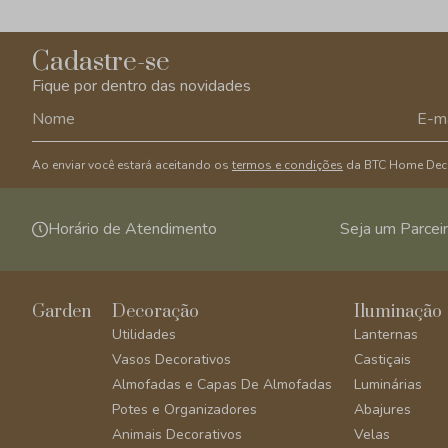
Cadastre-se
Fique por dentro das novidades
Ao enviar você estará aceitando os
termos e condições
da BTC Home Dec
Horário de Atendimento
Seja um Parcei
Garden
Decoração
Iluminação
Utilidades
Lanternas
Vasos Decorativos
Castiçais
Almofadas e Capas De Almofadas
Luminárias
Potes e Organizadores
Abajures
Animais Decorativos
Velas