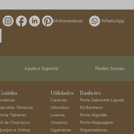
/btchomedecor
WhatsApp
Ajuda e Suporte
Redes Sociais
Cozinha
Utilidades
Banheiro
Fruteiras
Canecas
Porta Sabonete Líquido
Garrafas Térmicas
Utensílios
Kit Banheiro
Porta Talheres
Lixeiras
Porta Algodão
Kit de Churrasco
Cinzeiros
Porta Maquiagem
Queijos e Vinhos
Cigarreiras
Organizadores