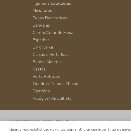
Figuras e Estatuetas
Miniaturas
Peças Decorativas
Bandejas
Centro/Colar de Mesa
Espelhos
Livro Caixa
Caixas e Porta Joias
Baús e Maletas
Cestos
Porta Retratos
Quadros, Telas e Placas
Escritório
Relógios/ Ampulheta
© 2026 CROSS COMERCIAL LTDA. Todos os direitos reservados.
CNPJ: 39.816.199/0001-66 - Rua Álvaro Rodrigues, 405 - Vila Cordeiro - 
Guardamos estatísticas de visitas para melhorar sua experiência de na