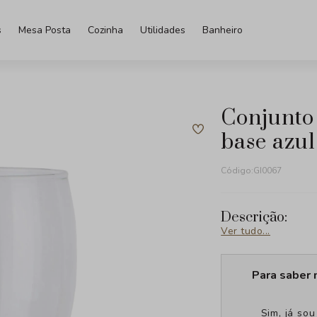
s
Mesa Posta
Cozinha
Utilidades
Banheiro
conjunto de copos fluire em vidro
base azu
Código:
GI0067
Descrição:
Ver tudo...
Para saber 
Sim, já so