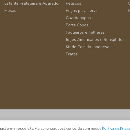
Estante Prateleira e Aparador
Petiscos
Mesas
Peças para servir
Guardanapos
Porta Copos
Faqueiros e Talheres
Jogos Americanos e Sousplats
Kit de Comida Japonesa
Pratos
São Paulo - SP - CEP 04582-000
Política de Priva
vegação em nosso site. Ao continuar, você concorda com nossa