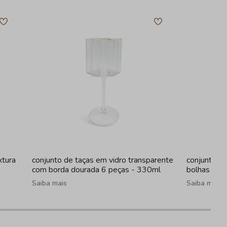
xtura
conjunto de taças em vidro transparente
conjunto de
com borda dourada 6 peças - 330ml
bolhas tra
Saiba mais
Saiba mais