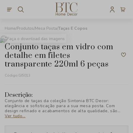
Produtos
Mesa Posta
Taças E Copos
Faça o download das imagens
conjunto taças em vidro com
detalhe em filetes
transparente 220ml 6 peças
Código:
GI5013
Descrição:
Conjunto de taças da coleção Sintonia BTC Decor:
elegância e sofisticação para a sua mesa posta. Com
design refinado e acabamentos de alta qualidade, são
perfeitas para servir bebidas com estilo e transformar
Ver tudo...
qualquer ocasião em um evento especial.