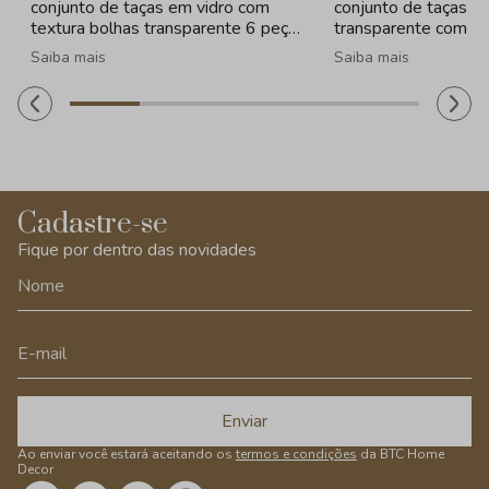
conjunto de taças em vidro com
conjunto de taças e
textura bolhas transparente 6 peças
transparente com b
- 260ml
peças - 330ml
Saiba mais
Saiba mais
Cadastre-se
Fique por dentro das novidades
Enviar
Ao enviar você estará aceitando os
termos e condições
da BTC Home
Decor