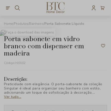
Produtos
Banheiro
Porta Sabonete Líquido
Faça o download das imagens
porta sabonete em vidro
branco com dispenser em
madeira
Código:
HJ0102
Descrição:
Praticidade com elegância. O porta-sabonete da coleção
Singular é ideal para organizar seu banheiro com estilo,
adicionando um toque de sofisticação à decoração.
Descubra o charme exclusivo da BTC Decor!
Ver tudo...