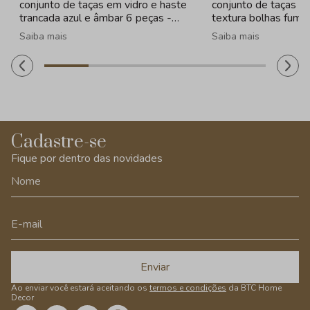
conjunto de taças em vidro e haste
conjunto de taças e
trancada azul e âmbar 6 peças -
textura bolhas fume
320ml
260ml
Saiba mais
Saiba mais
Cadastre-se
Fique por dentro das novidades
Enviar
Ao enviar você estará aceitando os
termos e condições
da BTC Home
Decor