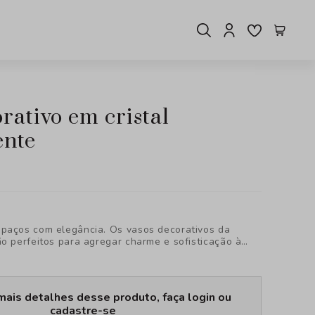
ente
paços com elegância. Os vasos decorativos da
ão perfeitos para agregar charme e sofisticação à
tacando qualquer ambiente com estilo único.
vidade da BTC Decor!
mais detalhes desse produto, faça login ou
cadastre-se