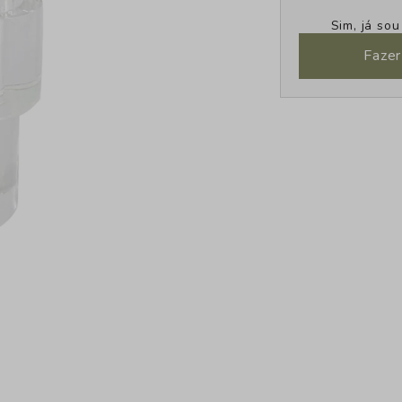
Sim, já so
Fazer