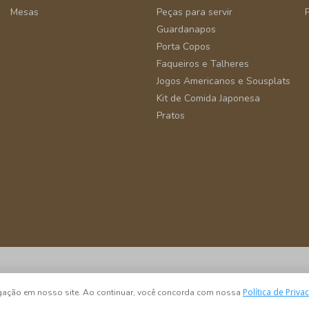
Mesas
Peças para servir
Guardanapos
Porta Copos
Faqueiros e Talheres
Jogos Americanos e Sousplats
Kit de Comida Japonesa
Pratos
São Paulo - SP - CEP 04582-000
Política de Priva
vegação em nosso site. Ao continuar, você concorda com nossa