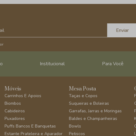
Enviar
or
ro
Institucional
Para Você
Móveis
Mesa Posta
Carrinhos E Apoios
Taças e Copos
Biombos
Suqueiras e Boleiras
Cabideiros
Garrafas, Jarras e Moringas
Puxadores
Baldes e Champanheiras
Puffs Bancos E Banquetas
Bowls
Estante Prateleira e Aparador
Petiscos