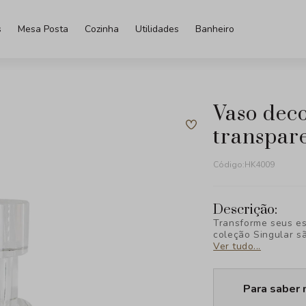
s
Mesa Posta
Cozinha
Utilidades
Banheiro
vaso decorativo em cristal
transpar
Código:
HK4009
Descrição:
Transforme seus es
coleção Singular s
sua decoração, des
Ver tudo...
Descubra a exclusi
Para saber 