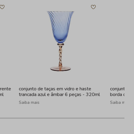
arente
conjunto de taças em vidro e haste
conjunto d
ml
trancada azul e âmbar 6 peças - 320ml
borda dour
Saiba mais
Saiba mais