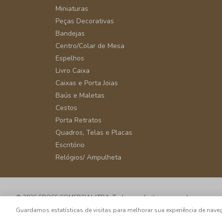
Miniaturas
Peças Decorativas
Bandejas
Centro/Colar de Mesa
Espelhos
Livro Caixa
Caixas e Porta Joias
Baús e Maletas
Cestos
Porta Retratos
Quadros, Telas e Placas
Escritório
Relógios/ Ampulheta
© 2026 CROSS COMERCIAL LTDA. Todos os direitos reservados.
CNPJ: 39.816.199/0001-66 - Rua Álvaro Rodrigues, 405 - Vila Cordeiro - 
Guardamos estatísticas de visitas para melhorar sua experiência de na