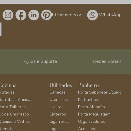
/btchomedecor
WhatsApp
Ajuda e Suporte
Redes Sociais
Cozinha
Utilidades
Banheiro
Fruteiras
Canecas
Porta Sabonete Líquido
Garrafas Térmicas
Utensílios
Kit Banheiro
Porta Talheres
Lixeiras
Porta Algodão
Kit de Churrasco
Cinzeiros
Porta Maquiagem
Queijos e Vinhos
Cigarreiras
Organizadores
Utensílios
Jogos
Acessório