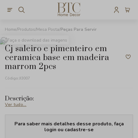
Produtos
Mesa Posta
Peças Para Servir
Faça o download das imagens
cj saleiro e pimenteiro em
ceramica base em madeira
marrom 2pcs
Código:
JI3007
Descrição:
Ver tudo...
Para saber mais detalhes desse produto, faça
login ou cadastre-se