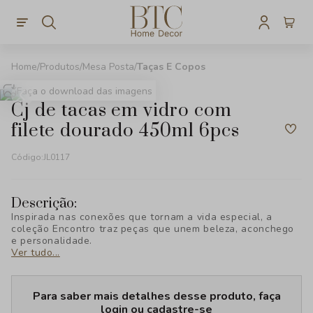
Produtos
Mesa Posta
Taças E Copos
Faça o download das imagens
cj de tacas em vidro com
filete dourado 450ml 6pcs
Código:
JL0117
Descrição:
Inspirada nas conexões que tornam a vida especial, a
coleção Encontro traz peças que unem beleza, aconchego
e personalidade.
Ver tudo...
Para saber mais detalhes desse produto, faça
login ou cadastre-se