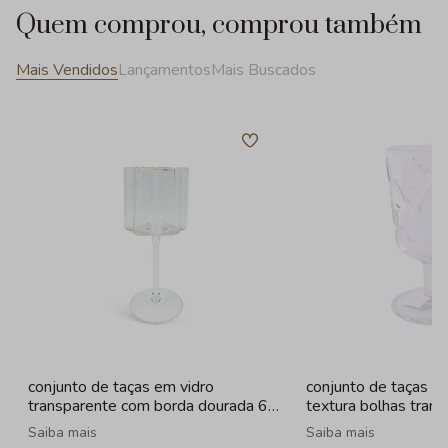
Quem comprou, comprou também
Mais Vendidos
Lançamentos
Mais Buscados
conjunto de taças em vidro
conjunto de taças e
transparente com borda dourada 6
textura bolhas tran
peças - 330ml
- 260ml
Saiba mais
Saiba mais