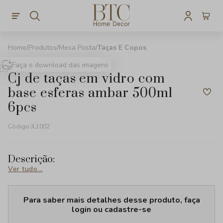
Produtos
Mesa Posta
Taças E Copos
Faça o download das imagens
cj de taças em vidro com
base esferas ambar 500ml
6pcs
Código:
JL1002
Descrição:
Ver tudo...
Para saber mais detalhes desse produto, faça
login ou cadastre-se