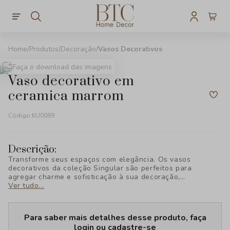
Produtos
Decoração
Vasos Decorativos
Faça o download das imagens
vaso decorativo em
ceramica marrom
Código:
KU0089
Descrição:
Transforme seus espaços com elegância. Os vasos
decorativos da coleção Singular são perfeitos para
agregar charme e sofisticação à sua decoração,
destacando qualquer ambiente com estilo único. Descubra
Ver tudo...
a exclusividade da BTC Decor!
Para saber mais detalhes desse produto, faça
login ou cadastre-se