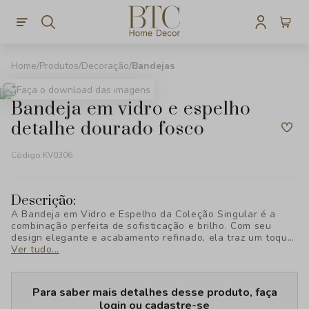
Produtos
Decoração
Bandejas
Faça o download das imagens
bandeja em vidro e espelho
detalhe dourado fosco
Código:
KV0306
Descrição:
A Bandeja em Vidro e Espelho da Coleção Singular é a
combinação perfeita de sofisticação e brilho. Com seu
design elegante e acabamento refinado, ela traz um toque
de glamour à sua decoração, ideal para exibir ou organizar
Ver tudo...
com estilo.
Para saber mais detalhes desse produto, faça
login ou cadastre-se