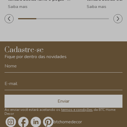
260ml
- 260ml
Saiba mais
Saiba mais
Cadastre-se
Fique por dentro das novidades
Enviar
Ao enviar você estará aceitando os
termos e condições
da BTC Home
Decor
/btchomedecor