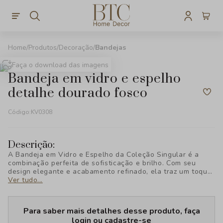
Produtos
Decoração
Bandejas
Faça o download das imagens
bandeja em vidro e espelho
detalhe dourado fosco
Código:
KV0308
Descrição:
A Bandeja em Vidro e Espelho da Coleção Singular é a
combinação perfeita de sofisticação e brilho. Com seu
design elegante e acabamento refinado, ela traz um toque
de glamour à sua decoração, ideal para exibir ou organizar
Ver tudo...
com estilo.
Para saber mais detalhes desse produto, faça
login ou cadastre-se