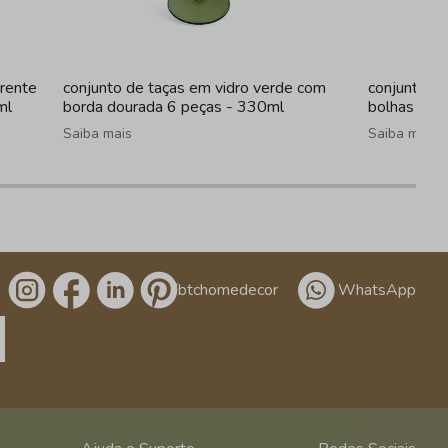
arente
conjunto de taças em vidro verde com
conjunto de
ml
borda dourada 6 peças - 330ml
bolhas fum
Saiba mais
Saiba mais
/btchomedecor
WhatsApp