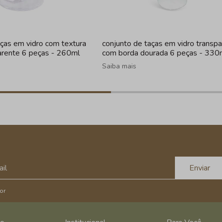
aças em vidro com textura
conjunto de taças em vidro transp
arente 6 peças - 260ml
com borda dourada 6 peças - 330
Saiba mais
Enviar
or