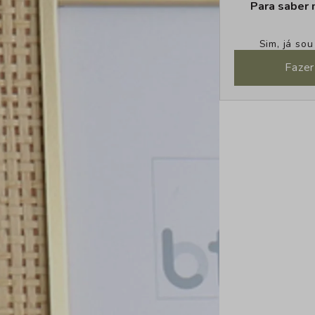
Para saber 
Sim, já so
Fazer