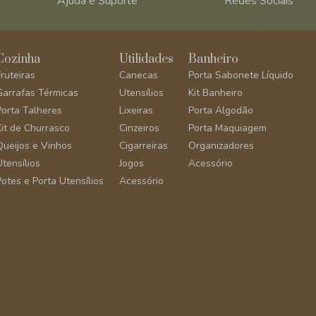
Ajuda e Suporte
Redes Sociais
Cozinha
Utilidades
Banheiro
Fruteiras
Canecas
Porta Sabonete Líquido
Garrafas Térmicas
Utensílios
Kit Banheiro
Porta Talheres
Lixeiras
Porta Algodão
Kit de Churrasco
Cinzeiros
Porta Maquiagem
Queijos e Vinhos
Cigarreiras
Organizadores
Utensílios
Jogos
Acessório
Potes e Porta Utensílios
Acessório