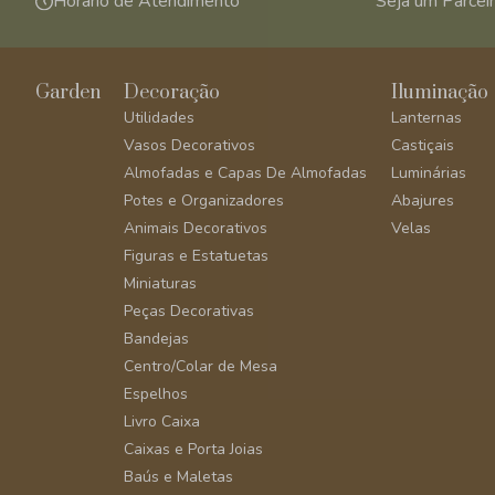
Horário de Atendimento
Seja um Parcei
Garden
Decoração
Iluminação
Utilidades
Lanternas
Vasos Decorativos
Castiçais
Almofadas e Capas De Almofadas
Luminárias
Potes e Organizadores
Abajures
Animais Decorativos
Velas
Figuras e Estatuetas
Miniaturas
Peças Decorativas
Bandejas
Centro/Colar de Mesa
Espelhos
Livro Caixa
Caixas e Porta Joias
Baús e Maletas