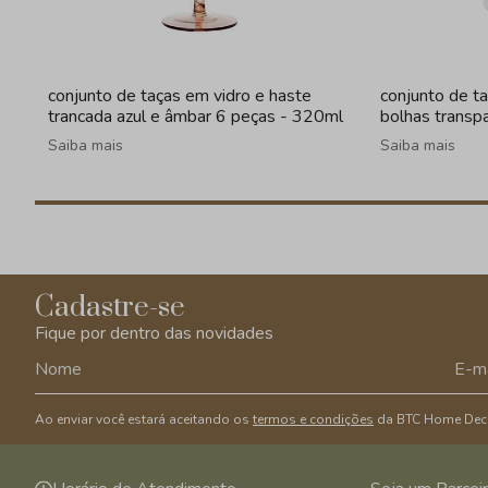
conjunto de taças em vidro e haste
conjunto de t
trancada azul e âmbar 6 peças - 320ml
bolhas transp
Saiba mais
Saiba mais
Cadastre-se
Fique por dentro das novidades
Ao enviar você estará aceitando os
termos e condições
da BTC Home Dec