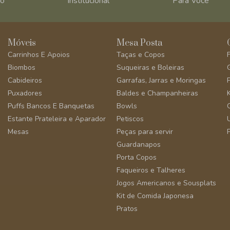
ro
Institucional
Para Você
Móveis
Mesa Posta
Carrinhos E Apoios
Taças e Copos
Biombos
Suqueiras e Boleiras
Cabideiros
Garrafas, Jarras e Moringas
Puxadores
Baldes e Champanheiras
Puffs Bancos E Banquetas
Bowls
Estante Prateleira e Aparador
Petiscos
Mesas
Peças para servir
Guardanapos
Porta Copos
Faqueiros e Talheres
Jogos Americanos e Sousplats
Kit de Comida Japonesa
Pratos