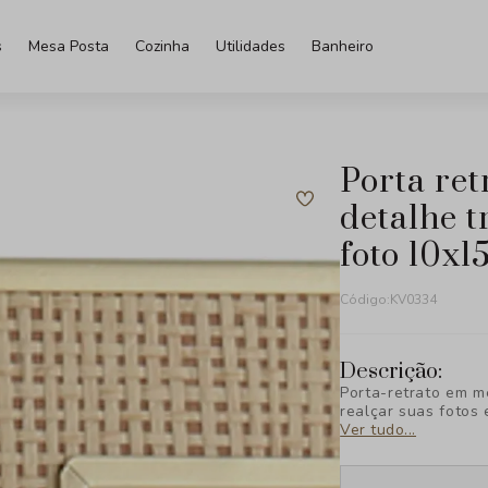
s
Mesa Posta
Cozinha
Utilidades
Banheiro
porta retrato em metal com
detalhe 
foto 10x1
Código:
KV0334
Descrição:
Porta-retrato em m
realçar suas fotos 
Ver tudo...