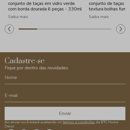
conjunto de taças em vidro verde
conjunto de taças e
com borda dourada 6 peças - 330ml
textura bolhas fume
260ml
Saiba mais
Saiba mais
Cadastre-se
Fique por dentro das novidades
Enviar
Ao enviar você estará aceitando os
termos e condições
da BTC Home
Decor