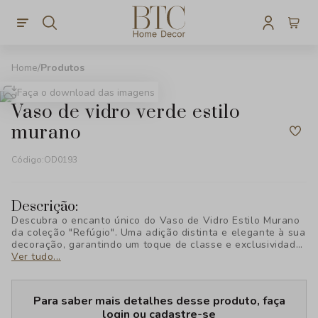
Produtos
Faça o download das imagens
vaso de vidro verde estilo
murano
Código:
OD0193
Descrição:
Descubra o encanto único do Vaso de Vidro Estilo Murano
da coleção "Refúgio". Uma adição distinta e elegante à sua
decoração, garantindo um toque de classe e exclusividade
que certamente impressionará.
Ver tudo...
Para saber mais detalhes desse produto, faça
login ou cadastre-se