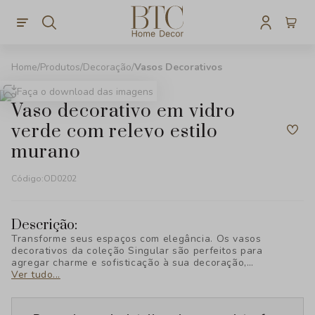
Produtos
Decoração
Vasos Decorativos
Faça o download das imagens
vaso decorativo em vidro
verde com relevo estilo
murano
Código:
OD0202
Descrição:
Transforme seus espaços com elegância. Os vasos
decorativos da coleção Singular são perfeitos para
agregar charme e sofisticação à sua decoração,
destacando qualquer ambiente com estilo único. Descubra
Ver tudo...
a exclusividade da BTC Decor!