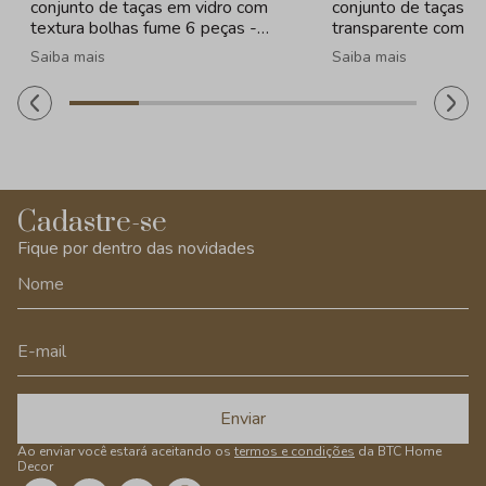
conjunto de taças em vidro com
conjunto de taças e
textura bolhas fume 6 peças -
transparente com b
260ml
peças - 330ml
Saiba mais
Saiba mais
Cadastre-se
Fique por dentro das novidades
Enviar
Ao enviar você estará aceitando os
termos e condições
da BTC Home
Decor