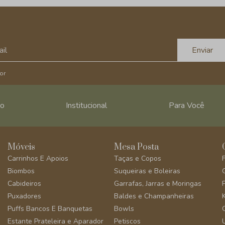
Enviar
or
ro
Institucional
Para Você
Móveis
Mesa Posta
Carrinhos E Apoios
Taças e Copos
Biombos
Suqueiras e Boleiras
Cabideiros
Garrafas, Jarras e Moringas
Puxadores
Baldes e Champanheiras
Puffs Bancos E Banquetas
Bowls
Estante Prateleira e Aparador
Petiscos