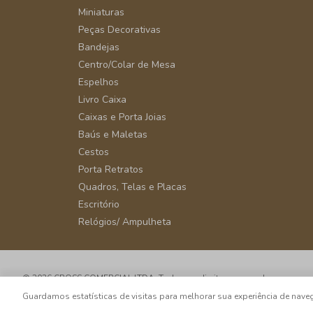
Miniaturas
Peças Decorativas
Bandejas
Centro/Colar de Mesa
Espelhos
Livro Caixa
Caixas e Porta Joias
Baús e Maletas
Cestos
Porta Retratos
Quadros, Telas e Placas
Escritório
Relógios/ Ampulheta
© 2026 CROSS COMERCIAL LTDA. Todos os direitos reservados.
CNPJ: 39.816.199/0001-66 - Rua Álvaro Rodrigues, 405 - Vila Cordeiro - 
Guardamos estatísticas de visitas para melhorar sua experiência de na