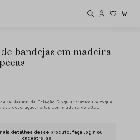
2pecas
eira Natural da Coleção Singular trazem um toque
 à sua decoração. Feitas com madeira de alta
eitas para organizar ou servir com estilo, agregando
idade ao seu ambiente.
mais detalhes desse produto, faça login ou
cadastre-se