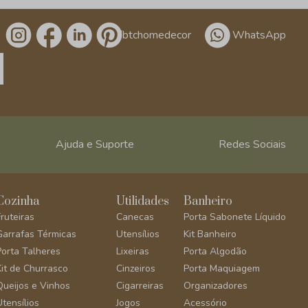
/btchomedecor
WhatsApp
Ajuda e Suporte
Redes Sociais
Cozinha
Utilidades
Banheiro
Fruteiras
Canecas
Porta Sabonete Líquido
Garrafas Térmicas
Utensílios
Kit Banheiro
Porta Talheres
Lixeiras
Porta Algodão
Kit de Churrasco
Cinzeiros
Porta Maquiagem
Queijos e Vinhos
Cigarreiras
Organizadores
Utensílios
Jogos
Acessório