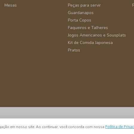
Mesas
Peças para servir
Guardanapos
Porta Copos
Faqueiros e Talheres
Jogos Americanos e Sousplats
Kit de Comida Japonesa
Pratos
São Paulo - SP - CEP 04582-000
Política de Priva
vegação em nosso site. Ao continuar, você concorda com nossa