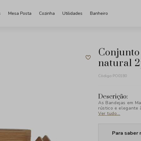
s
Mesa Posta
Cozinha
Utilidades
Banheiro
conjunto de bandejas em madeira
natural 
Código:
PO0180
Descrição:
As Bandejas em Mad
rústico e elegante
qualidade, são perf
Ver tudo...
beleza e funcional
Para saber 