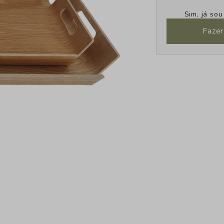
Sim, já so
Fazer