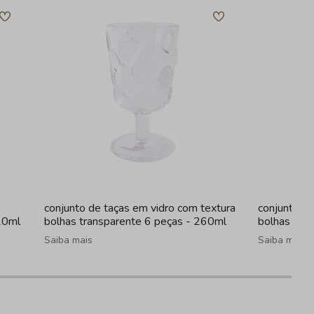
conjunto de taças em vidro com textura
conjunto de
20ml
bolhas transparente 6 peças - 260ml
bolhas fum
Saiba mais
Saiba mais