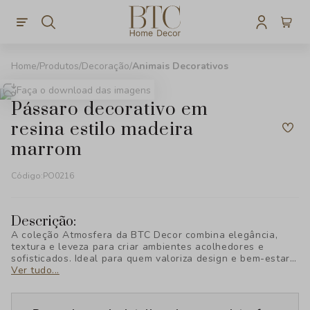
Produtos
Decoração
Animais Decorativos
Faça o download das imagens
pássaro decorativo em
resina estilo madeira
marrom
Código:
PO0216
Descrição:
A coleção Atmosfera da BTC Decor combina elegância,
textura e leveza para criar ambientes acolhedores e
sofisticados. Ideal para quem valoriza design e bem-estar,
cada peça foi pensada para transformar seu espaço com
Ver tudo...
estilo e personalidade, revelando uma nova forma de viver
a decoração.