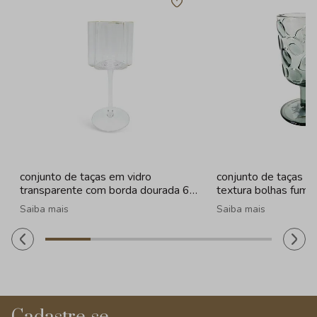
conjunto de taças em vidro
conjunto de taças e
transparente com borda dourada 6
textura bolhas fume
peças - 330ml
260ml
Saiba mais
Saiba mais