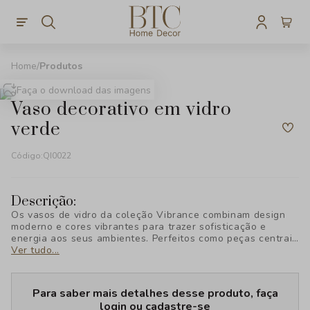
Produtos
Faça o download das imagens
vaso decorativo em vidro
verde
Código:
QI0022
Descrição:
Os vasos de vidro da coleção Vibrance combinam design
moderno e cores vibrantes para trazer sofisticação e
energia aos seus ambientes. Perfeitos como peças centrais
ou acessórios decorativos, esses vasos destacam-se pelo
Ver tudo...
acabamento impecável e estilo contemporâneo,
adicionando um toque de elegância e personalidade a
qualquer espaço.
Para saber mais detalhes desse produto, faça
login ou cadastre-se