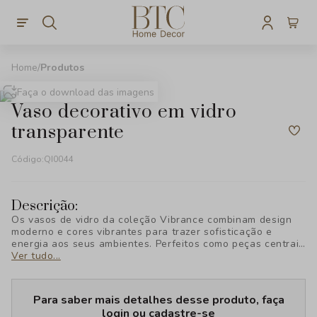
Produtos
Faça o download das imagens
vaso decorativo em vidro
transparente
Código:
QI0044
Descrição:
Os vasos de vidro da coleção Vibrance combinam design
moderno e cores vibrantes para trazer sofisticação e
energia aos seus ambientes. Perfeitos como peças centrais
ou acessórios decorativos, esses vasos destacam-se pelo
Ver tudo...
acabamento impecável e estilo contemporâneo,
adicionando um toque de elegância e personalidade a
qualquer espaço.
Para saber mais detalhes desse produto, faça
login ou cadastre-se