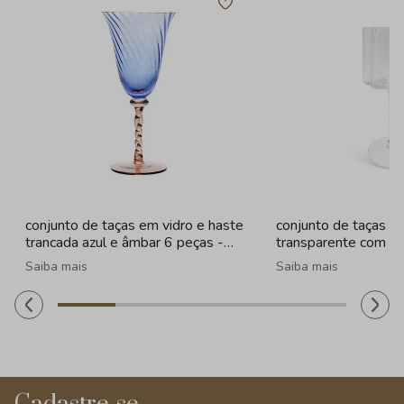
conjunto de taças em vidro e haste
conjunto de taças e
trancada azul e âmbar 6 peças -
transparente com b
320ml
peças - 330ml
Saiba mais
Saiba mais