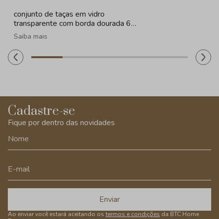
conjunto de taças em vidro
transparente com borda dourada 6
peças - 330ml
Saiba mais
Cadastre-se
Fique por dentro das novidades
Enviar
Ao enviar você estará aceitando os
termos e condições
da BTC Home