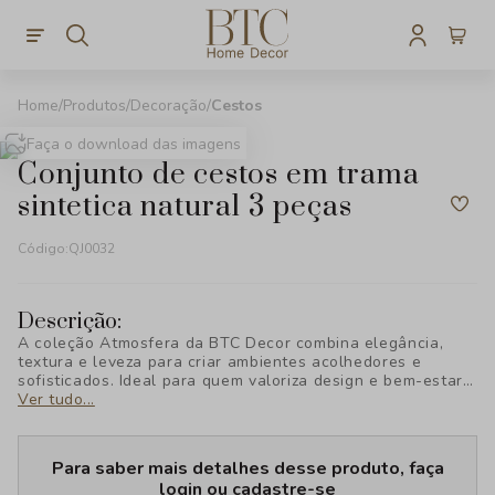
Produtos
Decoração
Cestos
Faça o download das imagens
conjunto de cestos em trama
sintetica natural 3 peças
Código:
QJ0032
Descrição:
A coleção Atmosfera da BTC Decor combina elegância,
textura e leveza para criar ambientes acolhedores e
sofisticados. Ideal para quem valoriza design e bem-estar,
cada peça foi pensada para transformar seu espaço com
Ver tudo...
estilo e personalidade, revelando uma nova forma de viver
a decoração.
Para saber mais detalhes desse produto, faça
login ou cadastre-se