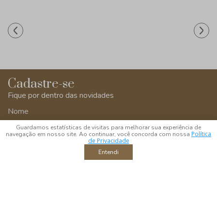
Saiba mais
Cadastre-se
Fique por dentro das novidades
Guardamos estatísticas de visitas para melhorar sua experiência de
Política
navegação em nosso site. Ao continuar, você concorda com nossa
de Privacidade
Entendi
Enviar
Ao enviar você estará aceitando os
termos e condições
da BTC Home
Decor
/btchomedecor