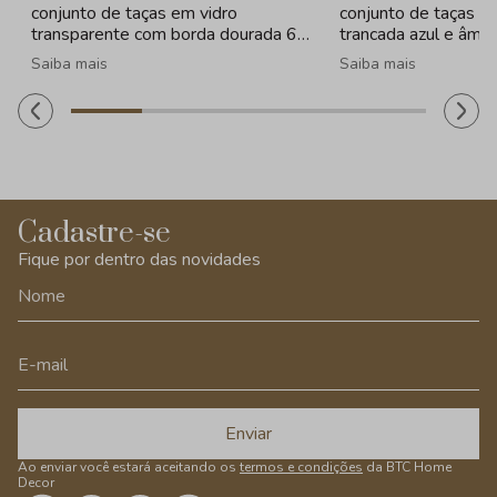
conjunto de taças em vidro
conjunto de taças e
transparente com borda dourada 6
trancada azul e âmba
peças - 330ml
320ml
Saiba mais
Saiba mais
Cadastre-se
Fique por dentro das novidades
Enviar
Ao enviar você estará aceitando os
termos e condições
da BTC Home
Decor