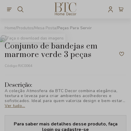
Produtos
Mesa Posta
Peças Para Servir
Faça o download das imagens
conjunto de bandejas em
marmore verde 3 peças
Código:
RJC0064
Descrição:
A coleção Atmosfera da BTC Decor combina elegância,
textura e leveza para criar ambientes acolhedores e
sofisticados. Ideal para quem valoriza design e bem-estar,
cada peça foi pensada para transformar seu espaço com
Ver tudo...
estilo e personalidade, revelando uma nova forma de viver
a decoração.
Para saber mais detalhes desse produto, faça
login ou cadastre-se