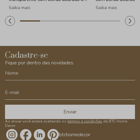
peças - 330ml
Saiba mais
Saiba mais
Cadastre-se
Fique por dentro das novidades
Enviar
Ao enviar você estará aceitando os
termos e condições
da BTC Home
Decor
/btchomedecor