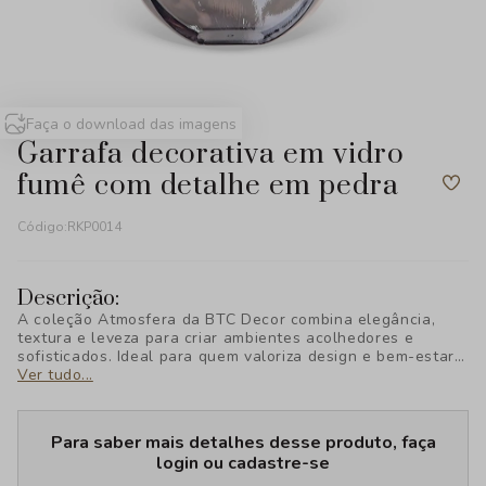
Faça o download das imagens
garrafa decorativa em vidro
fumê com detalhe em pedra
Código:
RKP0014
Descrição:
A coleção Atmosfera da BTC Decor combina elegância,
textura e leveza para criar ambientes acolhedores e
sofisticados. Ideal para quem valoriza design e bem-estar,
cada peça foi pensada para transformar seu espaço com
Ver tudo...
estilo e personalidade, revelando uma nova forma de viver
a decoração.
Para saber mais detalhes desse produto, faça
login ou cadastre-se