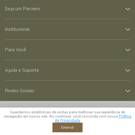
Seja um Parceiro
Institucional
Para Você
Ajuda e Suporte
Redes Sociais
© 2026 CROSS COMERCIAL LTDA. Todos os direitos reservados.
Guardamos estatísticas de visitas para melhorar sua experiência de
CNPJ: 39.816.199/0001-66 - Rua Álvaro Rodrigues, 405 - Vila Cordeiro -
Política
navegação em nosso site. Ao continuar, você concorda com nossa
São Paulo - SP - CEP 04582-000
de Privacidade
Entendi