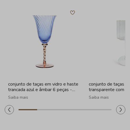
conjunto de taças em vidro e haste
conjunto de taças e
trancada azul e âmbar 6 peças -
transparente com b
320ml
peças - 330ml
Saiba mais
Saiba mais