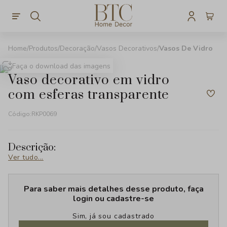
Produtos
Decoração
Vasos Decorativos
Vasos De Vidro
Faça o download das imagens
vaso decorativo em vidro
com esferas transparente
Código:
RKP0069
Descrição:
Ver tudo...
Para saber mais detalhes desse produto, faça
login ou cadastre-se
Sim, já sou cadastrado