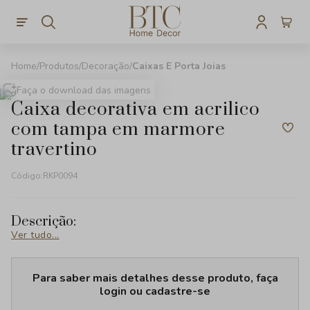
Produtos
Decoração
Caixas E Porta Joias
Faça o download das imagens
caixa decorativa em acrilico
com tampa em marmore
travertino
Código:
RKP0094
Descrição:
Ver tudo...
Para saber mais detalhes desse produto, faça
login ou cadastre-se